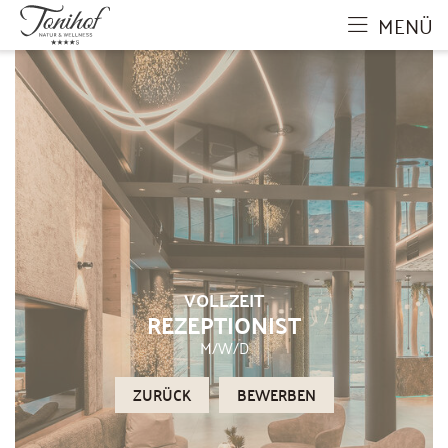
MENÜ
VOLLZEIT
REZEPTIONIST
M/W/D
ZURÜCK
BEWERBEN